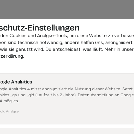
schutz-Einstellungen
den Cookies und Analyse-Tools, um diese Website zu verbesse
on sind technisch notwendig, andere helfen uns, anonymisiert
wie sie genutzt wird. Du entscheidest, was läuft. Mehr in unser
zerklärung
.
nippet bereit. Du hinterlegst den API-Key, danach laufen Bestell
esten, ohne Kreditkarte.
ogle Analytics
KE
gle Analytics 4 misst anonymisiert die Nutzung dieser Website. Setzt 
iv integriert
kies _ga und _gid (Laufzeit bis 2 Jahre). Datenübermittlung an Google 
A möglich.
eck
:
Analyse
 und Stornoprüfung laufen
le Audit-Trails über jeden Vorgang.
gegenüber deinen Publishern.