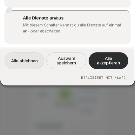
Shops und CMS
Netzwerke und Plattformen
Ein zentrales Setup
Alle Dienste an/aus
Mehr erfahren
Mit diesem Schalter kannst du alle Dienste auf einmal
an- oder abschalten.
Server-Routing
Auswahl
Alle
EIN EVENT · ALLE ZIELE
Alle ablehnen
speichern
akzeptieren
EINGANG
ZIELE
REALISIERT MIT KLARO!
GA4
Google Ads
event
Meta CAPI
Server-Container
Klaviyo
Einmal erfasst
SERVER-SEITIG VERTEILT