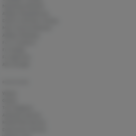
Marketing-Attribution
Affiliate-Deduplizierung
DSGVO-konformes Tracking
Multi-Channel Attribution
Affiliate-Marketing
Für E-Commerce
Für Shopify
Für Agenturen
Alle Lösungen
RESSOURCEN
Wissen
Glossar
Tool-Vergleiche
Attribution-Rechner
ROAS/POAS-Rechner
Datenverlust-Rechner