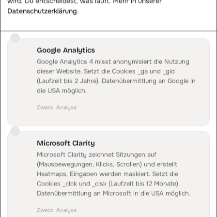
wird. Du entscheidest, was läuft. Mehr in unserer
Datenschutzerklärung
.
TAGGING LÄUFT AUF DEM SERVER
IM BROWSER
Schlanker Loader
ein Request, keine schweren Tags
Google Analytics
Google Analytics 4 misst anonymisiert die Nutzung
Roh-Event
dieser Website. Setzt die Cookies _ga und _gid
AUF DEM SERVER
DataFirst-Container
(Laufzeit bis 2 Jahre). Datenübermittlung an Google in
die USA möglich.
TAGS LAUFEN HIER
Google Ads Conversion
Zweck
:
Analyse
Meta Conversions API
GA4 Measurement Protocol
Adblocker-resistent · ITP-resistent · Fully Managed
Microsoft Clarity
Microsoft Clarity zeichnet Sitzungen auf
(Mausbewegungen, Klicks, Scrollen) und erstellt
PLATTFORM · INTEGRATIONEN
Heatmaps, Eingaben werden maskiert. Setzt die
Integrationen
Cookies _clck und _clsk (Laufzeit bis 12 Monate).
Datenübermittlung an Microsoft in die USA möglich.
Verbindet Shopsystem, Affiliate-Netzwerke und
Marketing-Tools an einer zentralen Stelle.
Zweck
:
Analyse