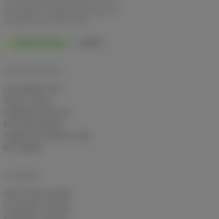
Kanalübergreifende Attribution und
strategische Affiliate-Beratung für E-
Commerce im DACH-Raum.
Made in Germany
DSGVO
TECHNIK IM DETAIL
Last Affiliate Click
Session Freeze
Fingerprint Recovery
Multi-Shop Brands
Google Ads Audiences Sync
API-Zugang
LÖSUNGEN
Server-Side Tracking
Conversion-Tracking
Cookieless Tracking