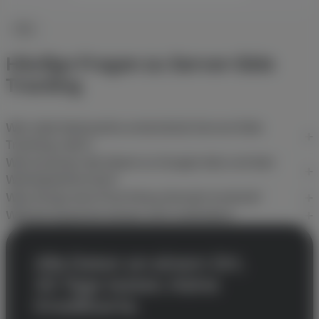
FAQ
Häufige Fragen zu Server-Side
Tracking
Wie viele Netzwerke unterstützt Server-Side
Tracking nativ?
Wie kommen die Daten zu Google Ads und den
Werbeplattformen?
Was bringt eine First-Party-Domain konkret?
Welche Systeme lassen sich anbinden?
Alle Daten an einem Ort.
30 Tage testen. Keine
Kreditkarte.