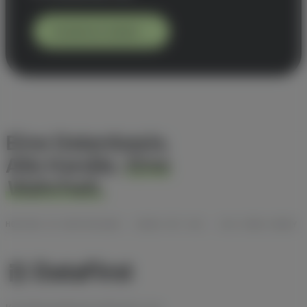
Kostenlos testen
Eine Datenbasis.
Alle Kanäle.
Eine
Wahrheit.
HOSTING IN DEUTSCHLAND · DSGVO MIT AVV · ISO-27001-READY