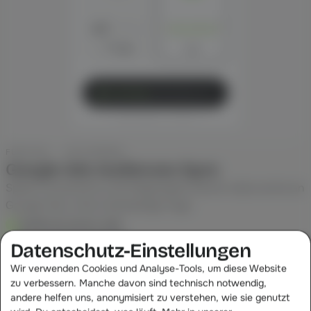
∞
∞
1d
7d
30d
1d
7d
30d
∞
7 Tage
tracking
.deineshop.de
eigene Subdomain · pro Marke
FUNKTION · AKTIVIERUNG
Google Ads Audiences Sync
Spielt Conversions und Zielgruppen server-side zurück an
Google Ads, ohne clientseitige Tags.
Audiences server-side
Enhanced Conversions
Datenschutz-Einstellungen
Ohne Third-Party-Cookies
Wir verwenden Cookies und Analyse-Tools, um diese Website
Mehr erfahren
zu verbessern. Manche davon sind technisch notwendig,
andere helfen uns, anonymisiert zu verstehen, wie sie genutzt