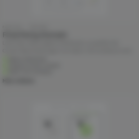
AWIN
ADCELL
Google
GA4
Integrationen
… plus 7 weitere Netzwerke nativ
FUNKTION · TRACKING
Wissen & Tools
First-Party Domain
Läuft über deine eigene Subdomain, so greifen die
Mehr
Cookie-Beschränkungen von Safari, iOS und Brave nicht.
Eigene Subdomain
Längere Cookie-Laufzeit
Safari, iOS und Brave
Mehr erfahren
COOKIE-LIFETIME · ZWEI WEGE
DRITTANBIETER
FIRST-PARTY
ITP
FP