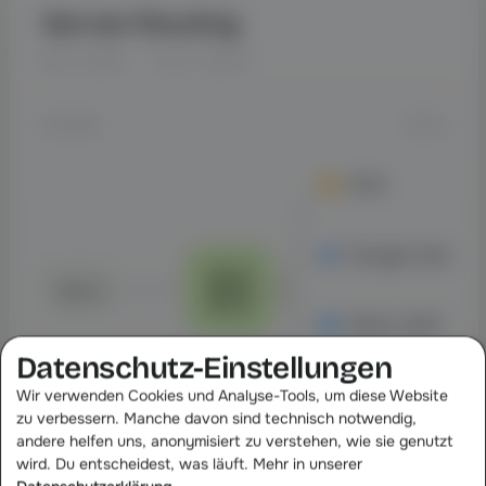
Server-Routing
EIN EVENT · ALLE ZIELE
EINGANG
ZIELE
GA4
Google Ads
event
Meta CAPI
Server-Container
Datenschutz-Einstellungen
Klaviyo
Wir verwenden Cookies und Analyse-Tools, um diese Website
zu verbessern. Manche davon sind technisch notwendig,
andere helfen uns, anonymisiert zu verstehen, wie sie genutzt
wird. Du entscheidest, was läuft. Mehr in unserer