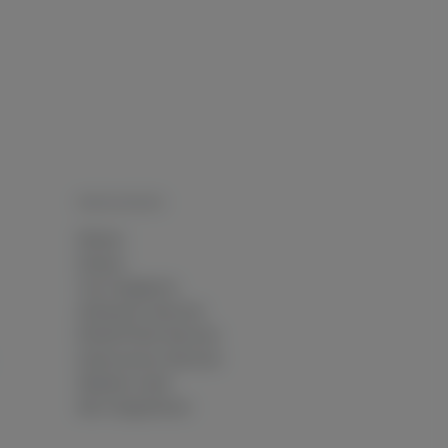
RESSOURCEN
Wissen
Glossar
Tool-Vergleiche
Attribution-Rechner
ROAS/POAS-Rechner
Datenverlust-Rechner
Website-Audit
Alle Integrationen