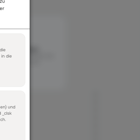
 zu
er
N
stenlos testen
die
er selbst durchklickst: Der
in die
 kostenlos und sofort
n
len) und
?
 _clsk
ch.
ion?