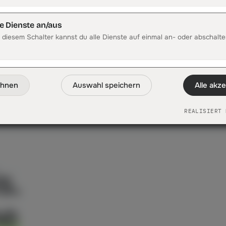
Wie schnell sehe ich Ergebnisse?
Kann ich DataFirst testen?
le Dienste an/aus
 diesem Schalter kannst du alle Dienste auf einmal an- oder abschalte
nmal
n?
ehnen
Auswahl speichern
Alle akz
REALISIERT 
s.
ne