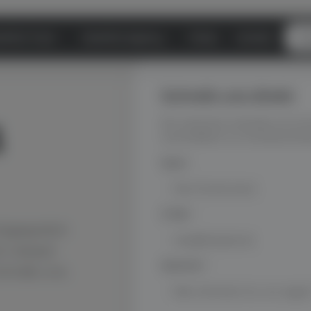
aFirst Track
DataFirst Agency
Preise
Kontakt
Er
Schreib uns direkt
4
Wir antworten innerhalb von 24 
ausschließlich zur Kontaktaufna
Name
*
E-Mail
*
rstgespräch
ch wissen
Nachricht
*
chreib uns.