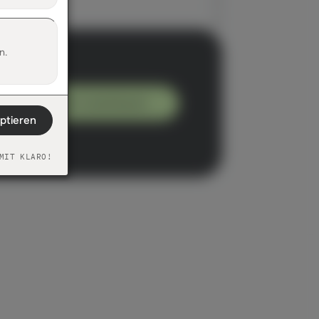
n.
Erstgespräch vereinbaren
eptieren
MIT KLARO!