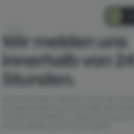
Dat
KONTAKT
Wir melden uns
innerhalb von 2
Stunden.
Ob du eine Frage zu DataFirst Track hast, ein E
zur Agenturbetreuung buchen willst oder einfa
möchtest, ob DataFirst zu deinem Shop passt. S
Kein Vertriebsdruck, kein Ticket-System.