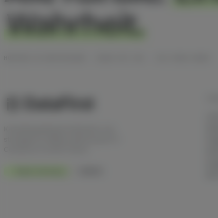
Wahrheit.
HOSTING IN DEUTSCHLAND · DSGVO MIT AVV · ISO-27001-READY
TEC
Last
Ses
Kanalübergreifende Attribution und
strategische Affiliate-Beratung für E-
Fin
Commerce im DACH-Raum.
Mul
Goo
Made in Germany
DSGVO
API