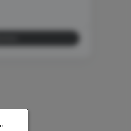
schicken
rn.