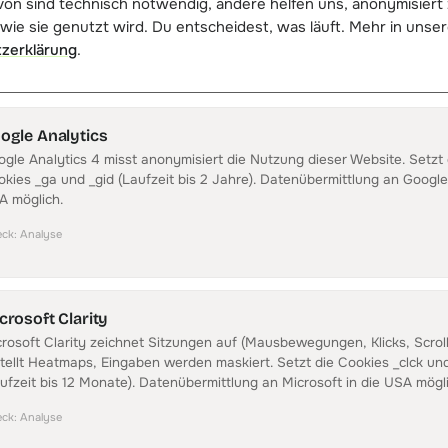
on sind technisch notwendig, andere helfen uns, anonymisiert
wie sie genutzt wird. Du entscheidest, was läuft. Mehr in unser
zerklärung
.
ogle Analytics
P BESPRECHEN
DIREKT LOSLEGE
tgespräch buchen
Plattform ko
gle Analytics 4 misst anonymisiert die Nutzung dieser Website. Setzt 
ig Minuten, kostenlos und
Wenn du dich lieb
kies _ga und _gid (Laufzeit bis 2 Jahre). Datenübermittlung an Google 
bindlich. Du bekommst eine schriftliche
A möglich.
Starter-Tarif ist
menfassung mit Empfehlung.
produktiv.
eck
:
Analyse
espräch vereinbaren
Account erstelle
Was ist DataFirst Solutions?
crosoft Clarity
Was bedeutet Attribution genau?
rosoft Clarity zeichnet Sitzungen auf (Mausbewegungen, Klicks, Scrol
Kann ich nur die Software nutzen, ohne Agentur
tellt Heatmaps, Eingaben werden maskiert. Setzt die Cookies _clck und
Welche Shopsysteme unterstützt ihr?
ufzeit bis 12 Monate). Datenübermittlung an Microsoft in die USA mögli
Warum brauche ich kanalübergreifende Attribut
eck
:
Analyse
Ist DataFirst DSGVO-konform?