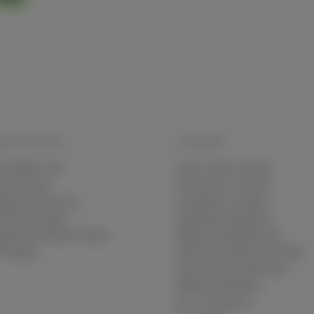
HNIK IM DETAIL
LÖSUNGEN
 Affiliate Click
Server-Side Tracking
sion Freeze
Conversion-Tracking
gerprint Recovery
Cookieless Tracking
ti-Shop Brands
Marketing-Attribution
gle Ads Audiences Sync
Affiliate-Deduplizierung
-Zugang
DSGVO-konformes Tracking
Multi-Channel Attribution
Affiliate-Marketing
Für E-Commerce