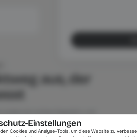
Ab
RT
ktweg aus, der
asst
, andere ein echtes Gespräch, und
rei Wege bringen dich zum Team.
schutz-Einstellungen
den Cookies und Analyse-Tools, um diese Website zu verbesse