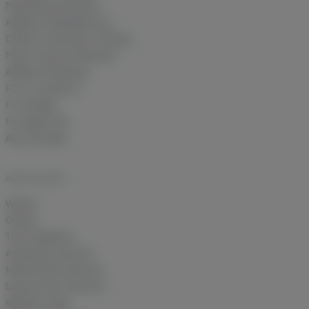
Marketing-Attribution
Affiliate-Deduplizierung
DSGVO-konformes Tracking
Multi-Channel Attribution
Affiliate-Marketing
Für E-Commerce
Für Shopify
Für Agenturen
Alle Lösungen
RESSOURCEN
Wissen
Glossar
Tool-Vergleiche
Attribution-Rechner
ROAS/POAS-Rechner
Datenverlust-Rechner
Website-Audit