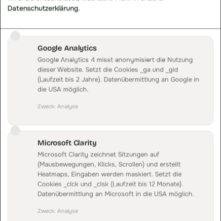
Live Journey
Datenschutzerklärung
.
LIVE
SITZUNGEN, DIE ZU EINER PERSON GEHOEREN
Google Analytics
Google Analytics 4 misst anonymisiert die Nutzung
TAG 1
TAG 4
TAG 7
TAG 9
dieser Website. Setzt die Cookies _ga und _gid
(Laufzeit bis 2 Jahre). Datenübermittlung an Google in
die USA möglich.
Meta
Klaviyo
IDEALO
Kauf
Zweck
:
Analyse
Journey einer Person zugeordnet
ERSTER TOUCH · META
Microsoft Clarity
Microsoft Clarity zeichnet Sitzungen auf
LÖSUNG · TRACKING
(Mausbewegungen, Klicks, Scrollen) und erstellt
Offline-Conversion-Tracking
Heatmaps, Eingaben werden maskiert. Setzt die
Führt Offline-Verkäufe aus Telefon und Filiale mit dem
Cookies _clck und _clsk (Laufzeit bis 12 Monate).
Datenübermittlung an Microsoft in die USA möglich.
Online-Tracking zu einer Datenbasis zusammen.
Telefon- und Filial-Sales
Zweck
:
Analyse
Eine gemeinsame Datenbasis