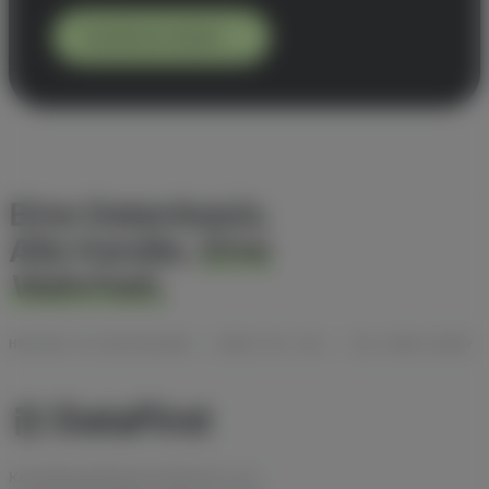
Kostenlos testen
Eine Datenbasis.
Alle Kanäle.
Eine
Wahrheit.
HOSTING IN DEUTSCHLAND · DSGVO MIT AVV · ISO-27001-READY
Kanalübergreifende Attribution und