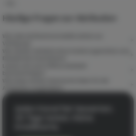
FAQ
Häufige Fragen zur Attribution
Wie viele Attributionsmodelle stehen zur
Verfügung?
Wie werden Verkäufe ohne Cookie zugeordnet, zum
Beispiel bei Gutscheinen?
Lassen sich auch Offline-Verkäufe
berücksichtigen?
Wie lange werden historische Daten für die
Attribution vorgehalten?
Jeden Kanal fair bewerten.
30 Tage testen. Keine
Kreditkarte.