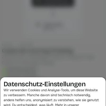
Code matched mit Publisher
Normalisieren, Routen, Loggen
PROVISION GEHT AN
M
Influencer Maria
17,98 €
aus 89,90 €
LÖSUNG · TRACKING
Customer-Journey-Tracking
Zeichnet den vollständigen Pfad pro Kunde auf, über
Geräte und Sitzungen hinweg.
Geräteübergreifend
Sitzung für Sitzung
Erster bis letzter Touch
Datenschutz-Einstellungen
Mehr erfahren
Wir verwenden Cookies und Analyse-Tools, um diese Website
zu verbessern. Manche davon sind technisch notwendig,
andere helfen uns, anonymisiert zu verstehen, wie sie genutzt
wird. Du entscheidest, was läuft. Mehr in unserer