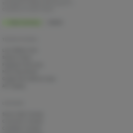
strategische Affiliate-Beratung für E-
Commerce im DACH-Raum.
Made in Germany
DSGVO
TECHNIK IM DETAIL
Last Affiliate Click
Session Freeze
Fingerprint Recovery
Multi-Shop Brands
Google Ads Audiences Sync
API-Zugang
LÖSUNGEN
Server-Side Tracking
Conversion-Tracking
Cookieless Tracking