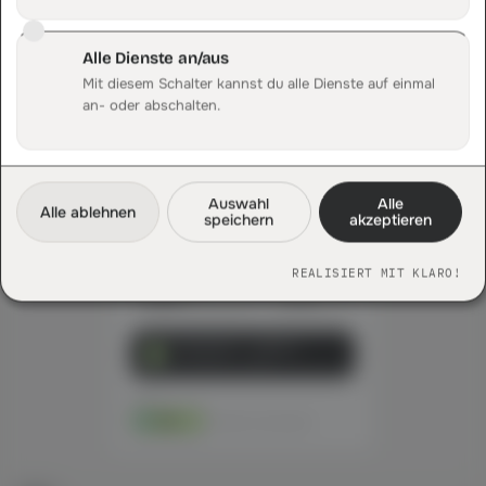
Sauber attribuiert
Mehr erfahren
Alle Dienste an/aus
Mit diesem Schalter kannst du alle Dienste auf einmal
an- oder abschalten.
3
Mein Shop
Auswahl
Alle
Alle ablehnen
SALE
speichern
akzeptieren
REALISIERT MIT KLARO!
Sneaker Pro
T-Shirt
89,90 €
29,90 €
Sale getrackt → DataFirst
via Connector · <200 ms
QUELLE
Meta
erhaelt die Gutschrift