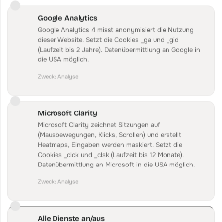
Jeder Shop läuft in seinem eigenen, isolierten Daten-
Bereich mit eigenem API-Key, erreichbar aus einem
Google Analytics
Login.
Google Analytics 4 misst anonymisiert die Nutzung
dieser Website. Setzt die Cookies _ga und _gid
(Laufzeit bis 2 Jahre). Datenübermittlung an Google in
die USA möglich.
Zweck
:
Analyse
Echtzeit-Updates
Microsoft Clarity
Bestellungen, Stornos und Refunds werden live
Microsoft Clarity zeichnet Sitzungen auf
verarbeitet.
(Mausbewegungen, Klicks, Scrollen) und erstellt
Heatmaps, Eingaben werden maskiert. Setzt die
Cookies _clck und _clsk (Laufzeit bis 12 Monate).
GEMESSEN, NICHT BEHAUPTET
Datenübermittlung an Microsoft in die USA möglich.
So groß ist der Unterschied bei
Zweck
:
Analyse
einem realen Kunden.
Jeder Kanal reklamiert denselben Verkauf für
Alle Dienste an/aus