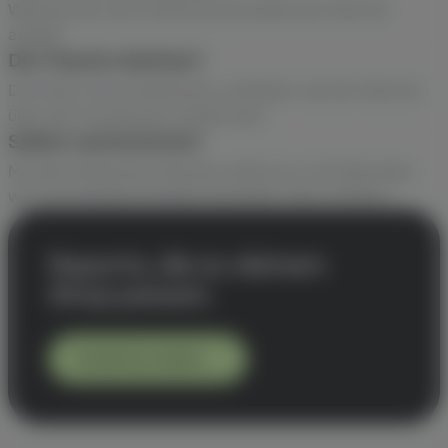
Welches der neun Attributionsmodelle den Sale fair
aufteilt.
Die Theorie dahinter?
Der Multi-Touch-Attribution-Leitfaden: wie der Sale fair
über alle Touchpoints verteilt wird.
Selbst nachrechnen?
Mit dem Attribution-Rechner siehst du in 30 Sekunden,
wie verschiedene Modelle denselben Sale aufteilen.
Reports, die zu deinem
Shop passen.
Kostenlos testen