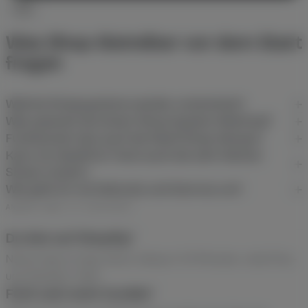
FAQ
Was Shop-Betreiber vor dem Start
fragen
Welche Shopsysteme werden unterstützt?
Was passiert bei einem Shop-System-Wechsel?
Funktioniert das auch bei Multi-Shop-Setups?
Kann ich DataFirst Track auch bei sehr kleinen
Shops nutzen?
Wie geht ihr mit Refunds und Stornos um?
ANDERE WEGE ZU DATAFIRST
Du bist auf Shopify?
Native App im App Store, Setup in 15 Minuten, volle Plus-
und Markets-Tiefe.
Fünf und mehr Kanäle?