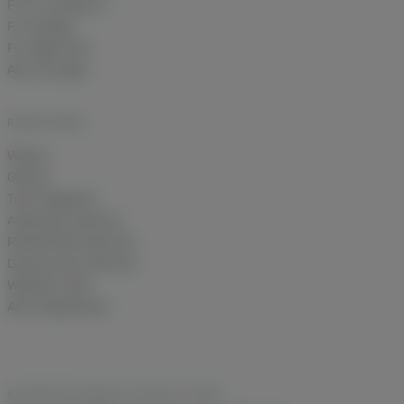
Für E-Commerce
Für Shopify
Für Agenturen
Alle Lösungen
RESSOURCEN
Wissen
Glossar
Tool-Vergleiche
Attribution-Rechner
ROAS/POAS-Rechner
Datenverlust-Rechner
Website-Audit
Alle Integrationen
© 2026 DFS DataFirst Solutions GmbH