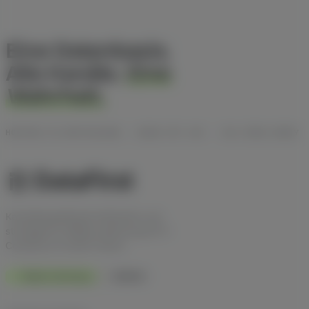
Eine Datenbasis.
Alle Kanäle.
Eine
Wahrheit.
HOSTING IN DEUTSCHLAND · DSGVO MIT AVV · ISO-27001-READY
Kanalübergreifende Attribution und
strategische Affiliate-Beratung für E-
Commerce im DACH-Raum.
Made in Germany
DSGVO