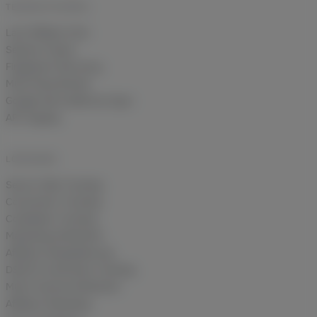
TECHNIK IM DETAIL
Last Affiliate Click
Session Freeze
Fingerprint Recovery
Multi-Shop Brands
Google Ads Audiences Sync
API-Zugang
LÖSUNGEN
Server-Side Tracking
Conversion-Tracking
Cookieless Tracking
Marketing-Attribution
Affiliate-Deduplizierung
DSGVO-konformes Tracking
Multi-Channel Attribution
Affiliate-Marketing